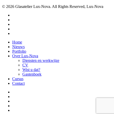
© 2026 Glasatelier Lux-Nova. All Rights Reserved, Lux-Nova
facebook
linkedin
instagram
behance
whatsapp
Close
Home
Menu
Nieuws
Portfolio
Over Lux-Nova
Diensten en werkwijze
CV
Wist u dat?
Gastenboek
Cursus
Contact
facebook
linkedin
instagram
behance
whatsapp