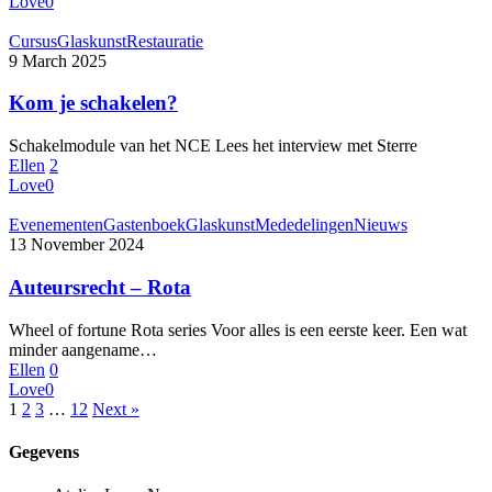
Love
0
Cursus
Glaskunst
Restauratie
9 March 2025
Kom je schakelen?
Schakelmodule van het NCE Lees het interview met Sterre
Ellen
2
Love
0
Evenementen
Gastenboek
Glaskunst
Mededelingen
Nieuws
13 November 2024
Auteursrecht – Rota
Wheel of fortune Rota series Voor alles is een eerste keer. Een wat
minder aangename…
Ellen
0
Love
0
1
2
3
…
12
Next »
Gegevens