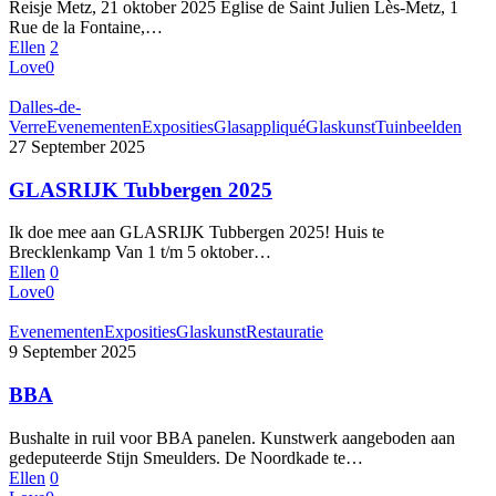
Reisje Metz, 21 oktober 2025 Eglise de Saint Julien Lès-Metz, 1
Rue de la Fontaine,…
Ellen
2
Love
0
Dalles-de-
Verre
Evenementen
Exposities
Glasappliqué
Glaskunst
Tuinbeelden
27 September 2025
GLASRIJK Tubbergen 2025
Ik doe mee aan GLASRIJK Tubbergen 2025! Huis te
Brecklenkamp Van 1 t/m 5 oktober…
Ellen
0
Love
0
Evenementen
Exposities
Glaskunst
Restauratie
9 September 2025
BBA
Bushalte in ruil voor BBA panelen. Kunstwerk aangeboden aan
gedeputeerde Stijn Smeulders. De Noordkade te…
Ellen
0