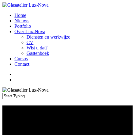
Skip
to
search
Menu
Home
main
Nieuws
content
Portfolio
Over Lux-Nova
Diensten en werkwijze
CV
Wist u dat?
Gastenboek
Cursus
Contact
facebook
linkedin
instagram
behance
whatsapp
search
Close
Search