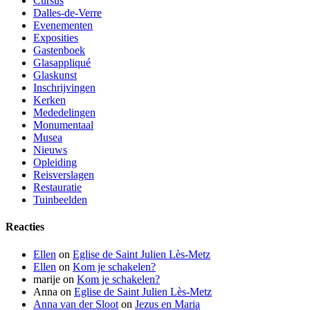
Cursus
Dalles-de-Verre
Evenementen
Exposities
Gastenboek
Glasappliqué
Glaskunst
Inschrijvingen
Kerken
Mededelingen
Monumentaal
Musea
Nieuws
Opleiding
Reisverslagen
Restauratie
Tuinbeelden
Reacties
Ellen
on
Eglise de Saint Julien Lès-Metz
Ellen
on
Kom je schakelen?
marije
on
Kom je schakelen?
Anna
on
Eglise de Saint Julien Lès-Metz
Anna van der Sloot
on
Jezus en Maria